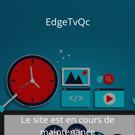
EdgeTvQc
Le site est en cours de
maintenance