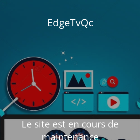
EdgeTvQc
Le site est en cours de
maintenance