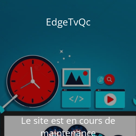
EdgeTvQc
Le site est en cours de
maintenance